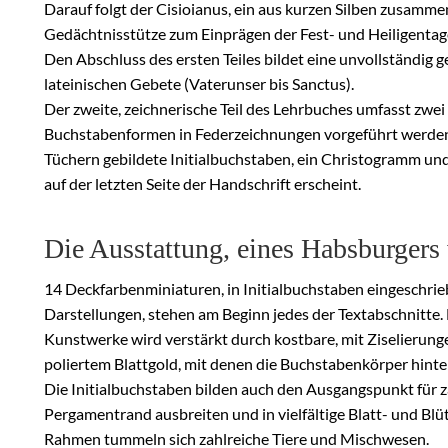
Darauf folgt der Cisioianus, ein aus kurzen Silben zusammen
Gedächtnisstütze zum Einprägen der Fest- und Heiligentage 
Den Abschluss des ersten Teiles bildet eine unvollständig
lateinischen Gebete (Vaterunser bis Sanctus).
Der zweite, zeichnerische Teil des Lehrbuches umfasst zwei
Buchstabenformen in Federzeichnungen vorgeführt werden 
Tüchern gebildete Initialbuchstaben, ein Christogramm und 
auf der letzten Seite der Handschrift erscheint.
Die Ausstattung, eines Habsburgers
14 Deckfarbenminiaturen, in Initialbuchstaben eingeschri
Darstellungen, stehen am Beginn jedes der Textabschnitte.
Kunstwerke wird verstärkt durch kostbare, mit Ziselierun
poliertem Blattgold, mit denen die Buchstabenkörper hinter
Die Initialbuchstaben bilden auch den Ausgangspunkt für za
Pergamentrand ausbreiten und in vielfältige Blatt- und Bl
Rahmen tummeln sich zahlreiche Tiere und Mischwesen.