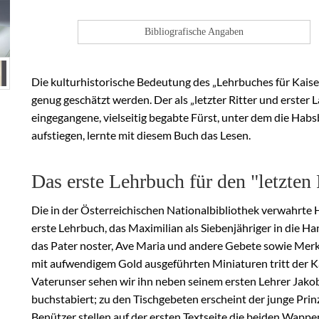
Bibliografische Angaben
Die kulturhistorische Bedeutung des „Lehrbuches für Kaiser
genug geschätzt werden. Der als „letzter Ritter und erster 
eingegangene, vielseitig begabte Fürst, unter dem die Hab
aufstiegen, lernte mit diesem Buch das Lesen.
Das erste Lehrbuch für den "letzten 
Die in der Österreichischen Nationalbibliothek verwahrte Ha
erste Lehrbuch, das Maximilian als Siebenjähriger in die 
das Pater noster, Ave Maria und andere Gebete sowie Merkv
mit aufwendigem Gold ausgeführten Miniaturen tritt der Kai
Vaterunser sehen wir ihn neben seinem ersten Lehrer Jakob
buchstabiert; zu den Tischgebeten erscheint der junge Prin
Benützer stellen auf der ersten Textseite die beiden Wappe